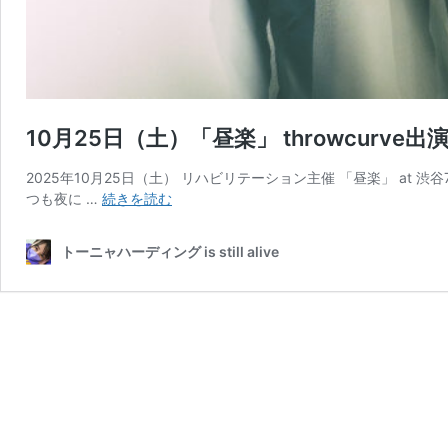
10月25日（土）「昼楽」 throwcurve出
2025年10月25日（土） リハビリテーション主催 「昼楽」 at 渋谷7th flo
10
つも夜に …
続きを読む
月
25
トーニャハーディング is still alive
日
（土）
「昼
楽」
throwcurve
出
演！