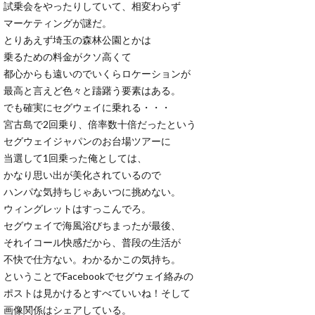
試乗会をやったりしていて、相変わらず
マーケティングが謎だ。
とりあえず埼玉の森林公園とかは
乗るための料金がクソ高くて
都心からも遠いのでいくらロケーションが
最高と言えど色々と躊躇う要素はある。
でも確実にセグウェイに乗れる・・・
宮古島で2回乗り、倍率数十倍だったという
セグウェイジャパンのお台場ツアーに
当選して1回乗った俺としては、
かなり思い出が美化されているので
ハンパな気持ちじゃあいつに挑めない。
ウィングレットはすっこんでろ。
セグウェイで海風浴びちまったが最後、
それイコール快感だから、普段の生活が
不快で仕方ない。わかるかこの気持ち。
ということでFacebookでセグウェイ絡みの
ポストは見かけるとすべていいね！そして
画像関係はシェアしている。