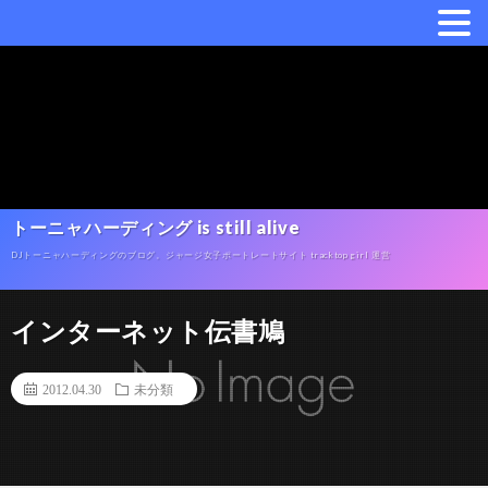
トーニャハーディング is still alive
DJトーニャハーディングのブログ。ジャージ女子ポートレートサイト tracktop girl 運営
インターネット伝書鳩
2012.04.30
未分類