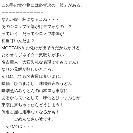
この手の食べ物には必ず次の「波」がある。
———————————–
なんか腹一杯になるよね・・・
あのシロップ全部がけデフォなの！？
っていう。だってシロノワ本体が
相当甘いんだよ？
MOTTAINAIお化けが出そうだからかける、
とかオリジネイター気取りが多い
名古屋人（大変失礼な表現ですみません）
なりの見解が欲しいところ。
それにしても名古屋は良いよね。
味仙、ひつまぶし、味噌煮込みうどん。
味噌煮込みうどんの山本屋も東京に
あるから良いとして、味仙とひつまぶしが
東京に来ちゃったらどうしよう！
俺名古屋に用事なくなるかも！
・・・ごめんなさい嘘です。
それでは・・・