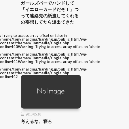
ガールズバーでハンドして
「イエローカードだぞ！」つ
って連絡先の紙渡してくれる
の妄想してたら涙出てきた
: Trying to access array offset on false in
/home/tonyaharding/harding.jp/public_html/wp-
content/themes/lionmedia/single.php
on line
440
Warning
: Trying to access array offset on false in
/home/tonyaharding/harding.jp/public_html/wp-
content/themes/lionmedia/single.php
on line
441
Warning
: Trying to access array offset on false in
/home/tonyaharding/harding.jp/public_html/wp-
content/themes/lionmedia/single.php
on line
442
2013.05.10
考えるな、寝ろ