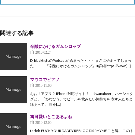
関連する記事
辛酸にかけるガムシロップ
2010.02.24
Dj blacktigtsのPodcastが始まった・・・ まさに始まってしまっ
た・・・ 『辛酸にかけるガムシロップ』 ■詳細 https://www[…]
マウスでピアノ
2010.11.06
おお！アプリ？ iPhone対応サイト？ 「#wanabeer」ハッシュタ
グと、 「わなびう」でビールを飲みたい気持ちを 表す人たちと
縁あって、 曲を[…]
鳩可愛いとこあるよね
2010.12.05
fdrbdr FUCK YOUR DADDY REBLOG DIS RHYME こと鳩。 このト