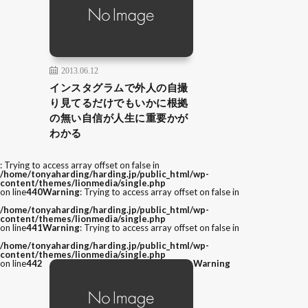
2013.06.12
インスタグラムで外人の自撮
り見てるだけでもいかに根拠
の無い自信が人生に重要かが
わかる
: Trying to access array offset on false in
/home/tonyaharding/harding.jp/public_html/wp-
content/themes/lionmedia/single.php
on line
440
Warning
: Trying to access array offset on false in
/home/tonyaharding/harding.jp/public_html/wp-
content/themes/lionmedia/single.php
on line
441
Warning
: Trying to access array offset on false in
/home/tonyaharding/harding.jp/public_html/wp-
content/themes/lionmedia/single.php
on line
442
Warning