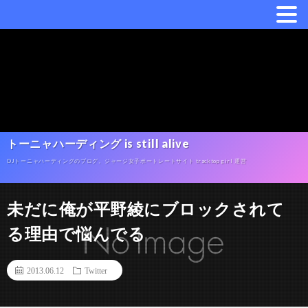
トーニャハーディング is still alive
DJトーニャハーディングのブログ。ジャージ女子ポートレートサイト tracktop girl 運営
未だに俺が平野綾にブロックされて
る理由で悩んでる
2013.06.12
Twitter