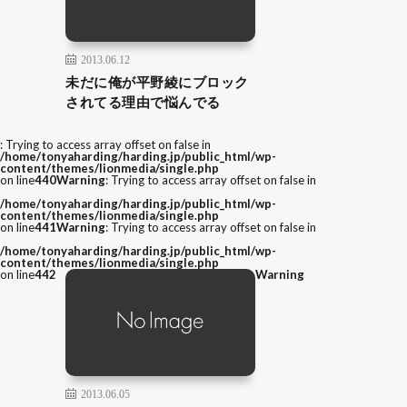
2013.06.12
未だに俺が平野綾にブロック
されてる理由で悩んでる
: Trying to access array offset on false in
/home/tonyaharding/harding.jp/public_html/wp-
content/themes/lionmedia/single.php
on line
440
Warning
: Trying to access array offset on false in
/home/tonyaharding/harding.jp/public_html/wp-
content/themes/lionmedia/single.php
on line
441
Warning
: Trying to access array offset on false in
/home/tonyaharding/harding.jp/public_html/wp-
content/themes/lionmedia/single.php
on line
442
Warning
2013.06.05