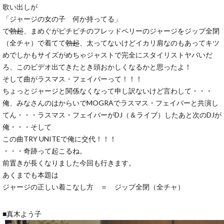
歌い出しが
「ジャージの女の子 何か持ってる」
で
勃起
、まめぐがピチピチのフレッドペリーのジャージをジップ全閉
（全チャ）で着てて
勃起
、太ってないけどイカリ肩なのもあってキツ
めでしかもサイズがめちゃジャストで完全にスタイリストヤバいだ
ろ、このビデオ出てきたとき頭おかしくなるかと思ったよ！
そして曲がラスマス・フェイバーって！！！
ちょっとジャージと関係なくなって申し訳ないけど言わして・・・
俺、みなさんのはからいでMOGRAでラスマス・フェイバーと共演し
てん・・・ラスマス・フェイバーがDJ（＆ライブ）したあと次のDJが
俺・・・そして
この曲TRY UNITEで俺に交代！！！
・・・奇跡って起こるね。
前置きが長くなりました今回も行きます。
あくまでも本題は
ジャージの正しい着こなし方 ＝ ジップ全閉（全チャ）
■真木よう子