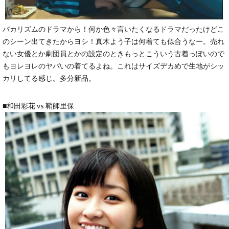
バカリズムのドラマから！何か色々言いたくなるドラマだったけどこ
のシーン出てきたからヨシ！真木よう子は何着ても似合うなー。売れ
ない女優とか劇団員とかの設定のときもっとこういう古着っぽいので
もヨレヨレのヤバいの着てるよね。これはサイズデカめで生地がシッ
カリしてる感じ。多分新品。
■和田彩花 vs 鞘師里保