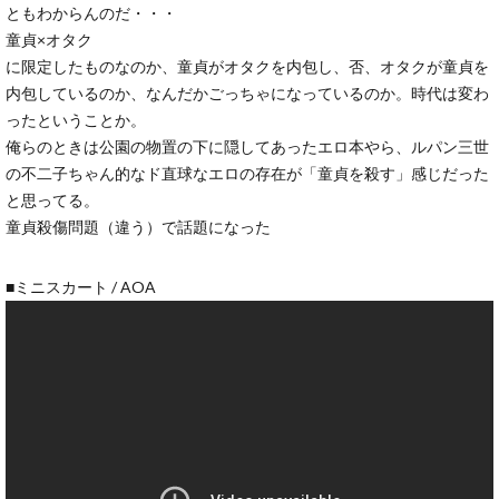
ともわからんのだ・・・
童貞×オタク
に限定したものなのか、童貞がオタクを内包し、否、オタクが童貞を
内包しているのか、なんだかごっちゃになっているのか。時代は変わ
ったということか。
俺らのときは公園の物置の下に隠してあったエロ本やら、ルパン三世
の不二子ちゃん的なド直球なエロの存在が「童貞を殺す」感じだった
と思ってる。
童貞殺傷問題（違う）で話題になった
■ミニスカート / AOA