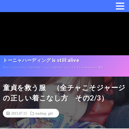
トーニャハーディング is still alive
DJトーニャハーディングのブログ。ジャージ女子ポートレートサイト tracktop girl 運営
童貞を救う服 （全チャこそジャージ
の正しい着こなし方 その2/3）
2015.07.15
tracktop girl