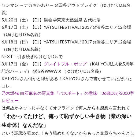
ワンマン ～ナカおかわり～ @四谷アウトブレイク （ゆけむりDJs名
義）
5月20日（土）【DJ】湯会 @東京天然温泉 古代の湯
6月17日（土）【DJ】YATSUI FESTIVAL! 2017 @渋谷エリア12会場
（ゆけむりDJs名義）
6月18日（日）【DJ】YATSUI FESTIVAL! 2017 @渋谷エリア12会場
（ゆけむりDJs名義）
NEXT！引き続きゆけむりDJsで
3月17日（金）【DJ】
グレイトフル・ポップ
（KAI-YOU法人化5周年
記念パーティ） @渋谷WWW X （ゆけむりDJs名義）
KAI-YOUさん何かと縁がある！KAI-YOUさんで書かせていただいた
コレ、
乃木坂46 白石麻衣の写真集『パスポート』の意味 36歳DJが5000字
レビュー
は何故かネットじゃなくてオフラインで何人からも感想を言われて
「わかってたけど、俺って恥ずかしい生き物（業の深い
生命体）なんだな」
という認識を強めた！もう強めたくないからもっと文章をちゃんとし