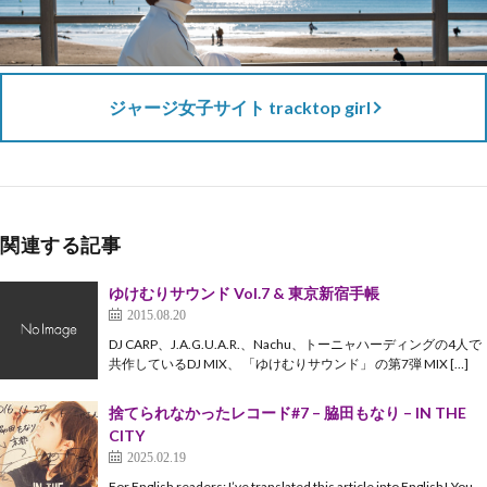
ジャージ女子サイト tracktop girl
関連する記事
ゆけむりサウンド Vol.7 & 東京新宿手帳
2015.08.20
DJ CARP、J.A.G.U.A.R.、Nachu、トーニャハーディングの4人で
共作しているDJ MIX、 「ゆけむりサウンド」 の第7弾 MIX […]
捨てられなかったレコード#7 – 脇田もなり – IN THE
CITY
2025.02.19
For English readers: I’ve translated this article into English! You