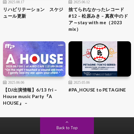
2025.08.17
2025.06.12
リハビリテーション スケジ
捨てられなかったレコード
ュール更新
#12 – 松原みき – 真夜中のド
ア～stay with me（2023
mix）
2025.06.06
2025.05.06
【DJ出演情報】6/13 fri –
#PA_HOUSE to PETAGINE
House music Party『A
HOUSE』 –
Back to Top