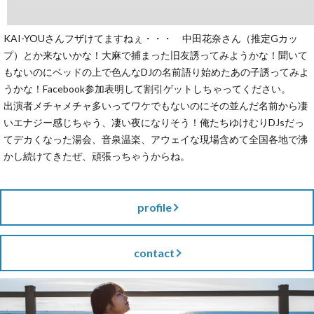
KAI-YOUさんフザけてますねぇ・・・ 中田花奈さん（推定Gカッ
プ）とか来ないかな！大麻で捕まった旧友誘ってみようかな！聞いて
もないのにベッドの上で色んなDJの名前語り始めたあの子誘ってみよ
うかな！Facebook参加表明して割引ゲットしちゃってください。
出演者メチャメチャ多いってワケでもないのにその並んだ名前から凄
いエナジー感じちゃう、凄い夜になりそう！俺たちゆけむりDJsだっ
てデカくなった湯会、音泉温楽、アウェイな現場含めて全国各地で沸
かし続けてきたぜ、頑張っちゃうからね。
profile
contact