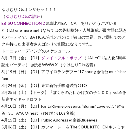
ゆけむりDJsオンザセッ！！！
（
ゆけむりDJsの詳細
）
EBISU CONNECTION 2
@恵比寿BATICA ありがとうございまし
た！DJ one more nightならではの趣味嗜好・人脈形成が最大限に活き
たパーティで、BATICAがパンパンに！独自の世界、良い意味でのア
クを持った出演者さんばかりで刺激になりますた。
トーニャハーディングのスケジュール
3月17日（金）【DJ】
グレイトフル・ポップ
（KAI-YOU法人化5周年
記念パーティ） @渋谷WWW X （ゆけむりDJs名義）
3月19日（日）【DJ】アワイロランデブー ’17 spring @仙台 music bar
fam
3月24日（金）【DJ】東京新宿手帳 @渋谷OTO
3月25日（土）【トーク】『ぼくらのお目かけ女の子１００』vol.6 @
新宿ネイキッドロフト
4月10日（月）【DJ】FantaRhyme presents “Burnin’ Love vol.3” @渋
谷TSUTAYA O-nest （ゆけむりDJs名義）
4月15日（土）【DJ】Public Address @京都Blueeyes
5月06日（土）【DJ】カツマーレー & The SOUL KITCHEN キンミヤ