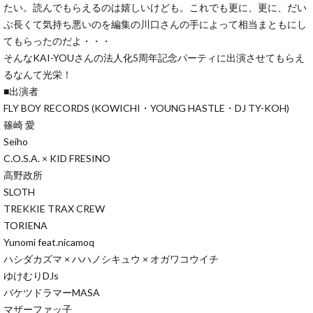
たい。読んでもらえるのは嬉しいけども。これでも更に、更に、だい
ぶ長くて気持ち悪いのを編集の川口さんの手によって相当まともにし
てもらったのだよ・・・
そんなKAI-YOUさんの法人化5周年記念パーティに出演させてもらえ
るなんて光栄！
■出演者
FLY BOY RECORDS (KOWICHI・YOUNG HASTLE・DJ TY-KOH)
篠崎 愛
Seiho
C.O.S.A. × KID FRESINO
高野政所
SLOTH
TREKKIE TRAX CREW
TORIENA
Yunomi feat.nicamoq
ハシダカズマ × ハハノシキュウ × オガワコウイチ
ゆけむりDJs
バケツドラマーMASA
マザーファッ子