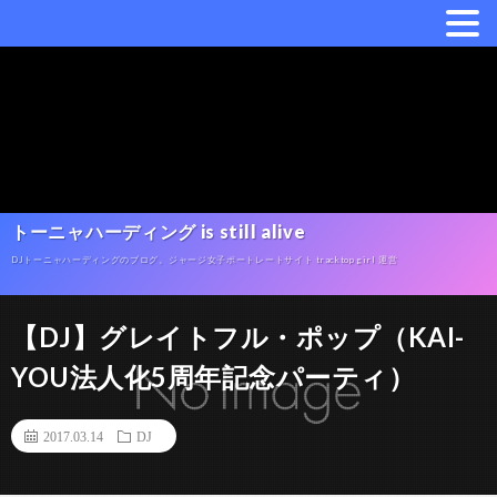
トーニャハーディング is still alive
DJトーニャハーディングのブログ。ジャージ女子ポートレートサイト tracktop girl 運営
【DJ】グレイトフル・ポップ（KAI-
YOU法人化5周年記念パーティ）
2017.03.14
DJ