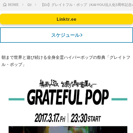
DJ
【DJ】グレイトフル・ポップ（KAI-YOU法人化5周年記
HOME
Linktr.ee
スケジュール
朝まで世界と遊び続ける全身全霊ハイパーポップの祭典「グレイトフ
ル・ポップ」