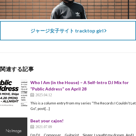
ジャージ女子サイト tracktop girl
関連する記事
Who I Am (in the House) – A Self-Intro DJ Mix for
“Public Address” on April 28
2025.04.12
This is a column entry from my series “The Records I Couldn’t Let
Go”, post[…]
Beat your cajon!
2021.07.09
I’m DJ、Composer、Guitarist、Singer. I sought my dream. And I