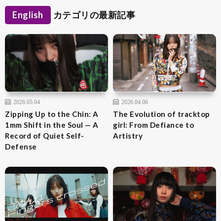
English
カテゴリの最新記事
2026.05.04
2026.04.06
Zipping Up to the Chin: A
The Evolution of tracktop
1mm Shift in the Soul — A
girl: From Defiance to
Record of Quiet Self-
Artistry
Defense