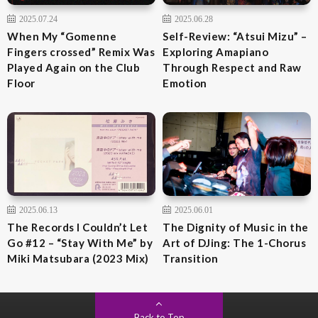
2025.07.24
2025.06.28
When My “Gomenne
Self-Review: “Atsui Mizu” –
Fingers crossed” Remix Was
Exploring Amapiano
Played Again on the Club
Through Respect and Raw
Floor
Emotion
2025.06.13
2025.06.01
The Records I Couldn’t Let
The Dignity of Music in the
Go #12 – “Stay With Me” by
Art of DJing: The 1-Chorus
Miki Matsubara (2023 Mix)
Transition
Back to Top