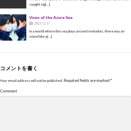
sought sig[…]
Vows of the Azure Sea
2023.12.17
In a world where the sea plays ancient melodies, there was an
island like a[…]
コメントを書く
Required fields are marked
*
Your email address will not be published.
Comment