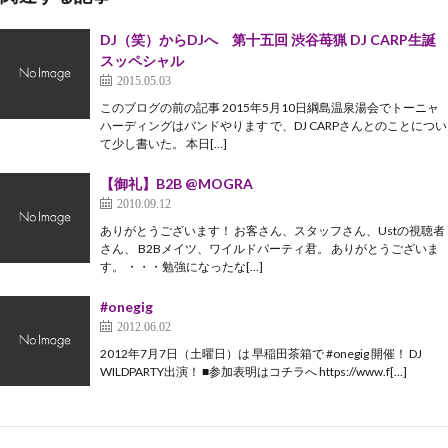
DJ（笑）からDJへ 第十五回 渋谷苺猟 DJ CARP生誕
スッペシャル
2015.05.03
このブログの前の記事 2015年5月10日綱島温泉湯会でトーニャ
ハーディングはバンドやります で、DJ CARPさんとのことについ
て少し書いた。 本日[…]
【御礼】B2B @MOGRA
2010.09.12
ありがとうございます！ お客さん、スタッフさん、Ustの視聴者
さん、 B2Bメイツ、ワイルドパーティ君。 ありがとうございま
す。 ・・・勉強になったな[…]
#onegig
2012.06.02
2012年7月7日（土曜日）は 早稲田茶箱で #onegig 開催！ DJ
WILDPARTY出演！ ■参加表明はコチラへ https://www.f[…]