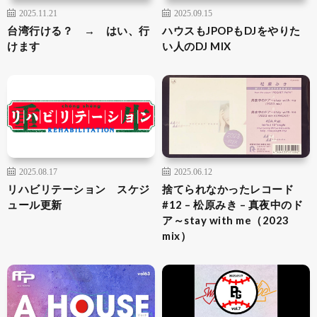
2025.11.21
2025.09.15
台湾行ける？ → はい、行
ハウスもJPOPもDJをやりた
けます
い人のDJ MIX
2025.08.17
2025.06.12
リハビリテーション スケジ
捨てられなかったレコード
ュール更新
#12 – 松原みき – 真夜中のド
ア～stay with me（2023
mix）