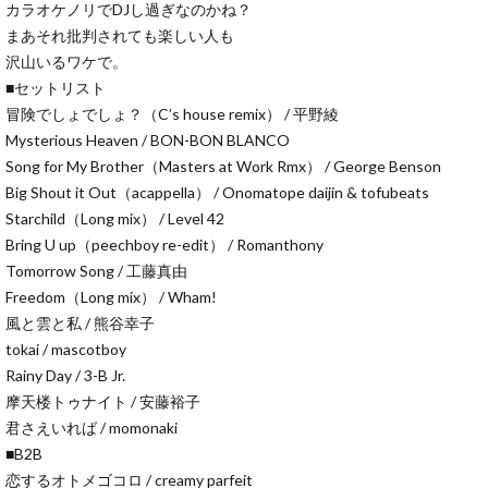
カラオケノリでDJし過ぎなのかね？
まあそれ批判されても楽しい人も
沢山いるワケで。
■セットリスト
冒険でしょでしょ？（C’s house remix） / 平野綾
Mysterious Heaven / BON-BON BLANCO
Song for My Brother（Masters at Work Rmx） / George Benson
Big Shout it Out（acappella） / Onomatope daijin & tofubeats
Starchild（Long mix） / Level 42
Bring U up（peechboy re-edit） / Romanthony
Tomorrow Song / 工藤真由
Freedom（Long mix） / Wham!
風と雲と私 / 熊谷幸子
tokai / mascotboy
Rainy Day / 3-B Jr.
摩天楼トゥナイト / 安藤裕子
君さえいれば / momonaki
■B2B
恋するオトメゴコロ / creamy parfeit