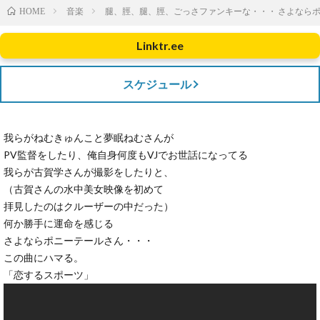
音楽
腿、脛、腿、脛、ごっさファンキーな・・・ さよなら
HOME
Linktr.ee
スケジュール
我らがねむきゅんこと夢眠ねむさんが
PV監督をしたり、俺自身何度もVJでお世話になってる
我らが古賀学さんが撮影をしたりと、
（古賀さんの水中美女映像を初めて
拝見したのはクルーザーの中だった）
何か勝手に運命を感じる
さよならポニーテールさん・・・
この曲にハマる。
「恋するスポーツ」