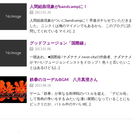
人間組曲現象がbandcampに！
2013.01.20
人間組曲現象がついにbandcampに！ 早速ポチらせていただきま
した。 ニンクミは俺のマイメンでもあるから、 このブログに訪
問してくれている マイメ[…]
グッドフュージョン「国際線」
2013.01.06
一聴あれ。 ■国際線 / ナ〆ナナメ neon cityの作曲者、ナ〆ナナメ
が ヤバいフュージョンインストをドロップ！ 色々と言いたいこ
とはあるけども[…]
鉄拳のヨーデルBGM 八月真澄さん
2013.06.18
ゲーム「鉄拳」が単なる肉弾戦のバトルを超え、 「デビル化」
して骨肉の争いをする みたいな凄い展開になっていることにも
ビックリだが、バトル中のヤバいB[…]