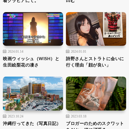
着グラビアにて。
凹む
2024.01.14
2024.01.01
映画ウィッシュ（WISH）と
詩野さんとストラトに会いに
生田絵梨花の凄さ
行く理由「顔が良い」
2023.10.24
2023.03.18
沖縄行ってきた（写真日記）
ブロガーのためのスクワット