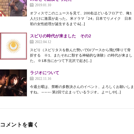
2019.01.10
オフィスでこのニュースを見て、200名ほどいるフロアで、俺1
人だけに激震が走った。 米ドラマ「24」日本でリメイク 日本
初の女性総理が誕生するまで &[…]
スピりの時代が来ました その2
2022.04.12
スピり（スピリタスを飲んだ勢いでDJブースから飛び降りて骨
折する ※1、またそれに類する神秘的な体験）の時代が来まし
た。 ※1本当にかつて下北沢で起き[…]
ラジオについて
2022.11.16
今週土曜は、禁断の多数決さんのイベント、よろしくお願いしま
すね。 ———- 第2回で止まっているラジオ。 よーしや[…]
コメントを書く