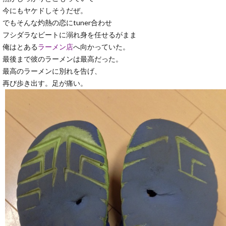
今にもヤケドしそうだぜ。
でもそんな灼熱の恋にtuner合わせ
フシダラなビートに溺れ身を任せるがまま
俺はとある
ラーメン店
へ向かっていた。
最後まで彼のラーメンは最高だった。
最高のラーメンに別れを告げ、
再び歩き出す。足が痛い。