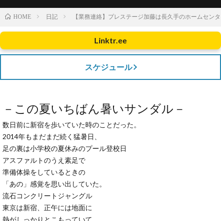
日記
【業務連絡】プレステージ加藤は長久手のホームセンタ
HOME
Linktr.ee
スケジュール
－この夏いちばん暑いサンダル－
数日前に新宿を歩いていた時のことだった。
2014年もまだまだ続く猛暑日、
足の裏は小学校の夏休みのプール登校日
アスファルトのうえ素足で
準備体操をしているときの
「あの」感覚を思い出していた。
流石コンクリートジャングル
東京は新宿、正午には地面に
熱がしっかりとこもっていて