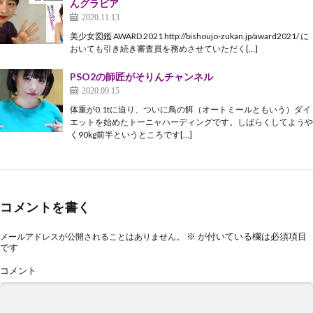
んグラビア
2020.11.13
美少女図鑑 AWARD 2021 http://bishoujo-zukan.jp/award2021/ に
おいても引き続き審査員を務めさせていただく[…]
PSO2の師匠がそりんチャンネル
2020.09.15
体重が0.1tに迫り、ついに鳥の餌（オートミールともいう）ダイ
エットを始めたトーニャハーディングです。しばらくしてようや
く90kg前半というところです[…]
コメントを書く
※
が付いている欄は必須項目
メールアドレスが公開されることはありません。
です
コメント