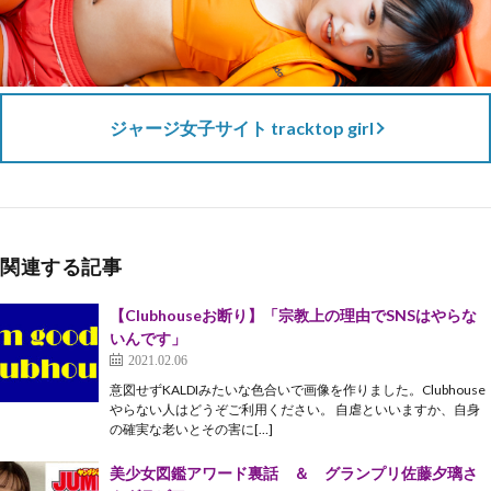
ジャージ女子サイト tracktop girl
関連する記事
【Clubhouseお断り】「宗教上の理由でSNSはやらな
いんです」
2021.02.06
意図せずKALDIみたいな色合いで画像を作りました。Clubhouse
やらない人はどうぞご利用ください。 自虐といいますか、自身
の確実な老いとその害に[…]
美少女図鑑アワード裏話 ＆ グランプリ佐藤夕璃さ