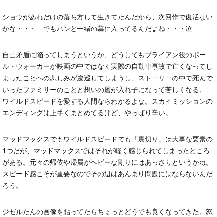
ショウがあれだけの落ち方して生きてたんだから、次回作で復活ない
かな・・・ でもハンと一緒の墓に入ってるんだよね・・・泣
自己矛盾に陥ってしまうというか、どうしてもブライアン役のポー
ル・ウォーカーが映画の中ではなく実際の自動車事故で亡くなってし
まったことへの悲しみが逡巡してしまうし、ストーリーの中で死んで
いったファミリーのことと想いの層が入れ子になって苦しくなる。
ワイルドスピードを愛する人間ならわかるよな。スカイミッションの
エンディングは上手くまとめてるけど、やっぱり辛い。
マッドマックスでもワイルドスピードでも「裏切り」は大事な要素の
1つだが、マッドマックスではそれが軽く感じられてしまったところ
がある。元々の帰依や帰属がヘビーな割りにはあっさりというかね。
スピード感こそが重要なのでその辺はあんまり問題にはならないんだ
ろう。
ジゼルたんの画像を貼ってたらちょっとどうでも良くなってきた。怒