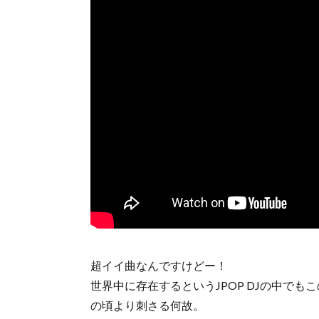
超イイ曲なんですけどー！
世界中に存在するというJPOP DJの中
の頃より刺さる何故。