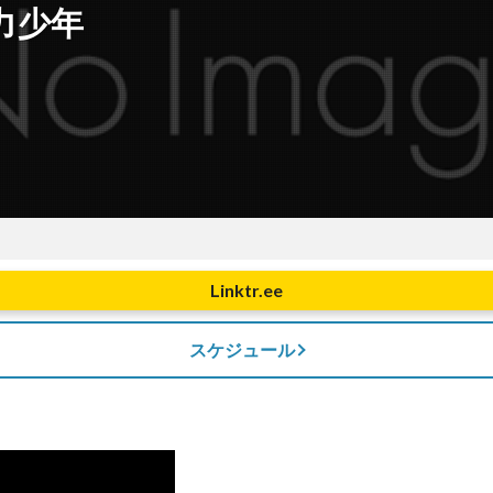
力少年
Linktr.ee
スケジュール