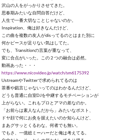
沢山の人をがっかりさせてきた。
思春期みたいな自問自答だけど、
人生で一番大切なことじゃないのか。
Inspiration、俺は好きなんだけど、
この曲を複数の友人がdisってるのとはまた別に
何かピースが足りない気はしてた。
でも、Transitionの言葉が重なって、
変に合点がいった。この２つの融合は必然。
動画あった・・・
https://www.nicovideo.jp/watch/sm6175392
UstreamやTwitterで求められてるのは
茶番や戯言じゃないってのはわかるんだけど、
どうも普通に自室DJを中継するモチベーションが
上がらない。これもプロとアマの差なのか。
「お前らは素人なんだから」みたいなポスト、
ドヤ顔で何にお灸を据えたいのか知らんけど、
まあグサッとくるわな。何者でも無い。
でもさ、一億総ミーハーだと俺は考えてる。