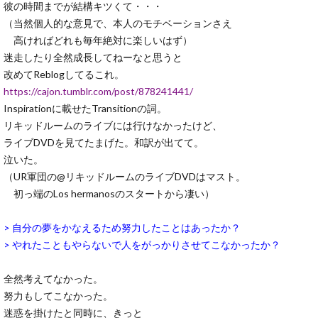
彼の時間までが結構キツくて・・・
（当然個人的な意見で、本人のモチベーションさえ
高ければどれも毎年絶対に楽しいはず）
迷走したり全然成長してねーなと思うと
改めてReblogしてるこれ。
https://cajon.tumblr.com/post/878241441/
Inspirationに載せたTransitionの詞。
リキッドルームのライブには行けなかったけど、
ライブDVDを見てたまげた。和訳が出てて。
泣いた。
（UR軍団の@リキッドルームのライブDVDはマスト。
初っ端のLos hermanosのスタートから凄い）
> 自分の夢をかなえるため努力したことはあったか？
> やれたこともやらないで人をがっかりさせてこなかったか？
全然考えてなかった。
努力もしてこなかった。
迷惑を掛けたと同時に、きっと