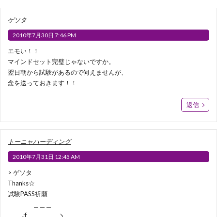
ゲソタ
2010年7月30日 7:46 PM
エモい！！
マインドセット完璧じゃないですか。
翌日朝から試験があるので伺えませんが、
念を送っておきます！！
返信
トーニャハーディング
2010年7月31日 12:45 AM
> ゲソタ
Thanks☆
試験PASS祈願
＿＿＿
,;f ヽ