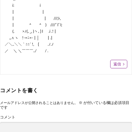
i: i
| |
| | ///;ﾄ,
| ^ ^ ) ////ﾞlﾞl;
(. >ﾉ(､_, )ヽ､} l .i .! |
,,∧ヽ !-=ﾆ=- | │ | .|
／＼..＼＼｀ﾆﾆ´ !, { .ﾉ.ﾉ
／ ＼ ＼￣￣￣../ / .
返信
コメントを書く
※
が付いている欄は必須項目
メールアドレスが公開されることはありません。
です
コメント