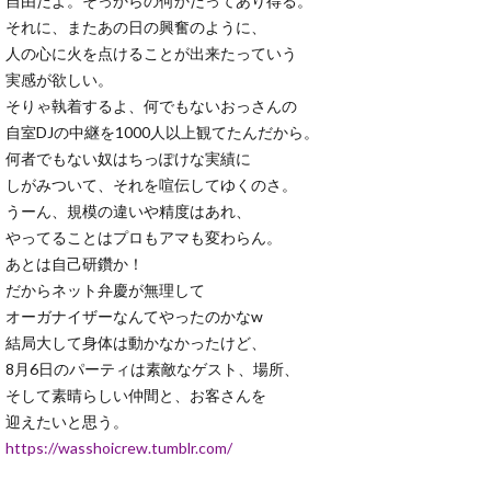
自由だよ。そっからの何かだってあり得る。
それに、またあの日の興奮のように、
人の心に火を点けることが出来たっていう
実感が欲しい。
そりゃ執着するよ、何でもないおっさんの
自室DJの中継を1000人以上観てたんだから。
何者でもない奴はちっぽけな実績に
しがみついて、それを喧伝してゆくのさ。
うーん、規模の違いや精度はあれ、
やってることはプロもアマも変わらん。
あとは自己研鑽か！
だからネット弁慶が無理して
オーガナイザーなんてやったのかなw
結局大して身体は動かなかったけど、
8月6日のパーティは素敵なゲスト、場所、
そして素晴らしい仲間と、お客さんを
迎えたいと思う。
https://wasshoicrew.tumblr.com/