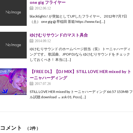
one gig フライヤー
2012.06.12
blacktights! が突如としてUPしたフライヤー。 2012年7月7日
（土） one gig @ 早稲田 茶箱 https://www.fac[…]
ゆけむりサウンドのマスト具合
2014.09.12
ゆけむりサウンド のホームページ担当（笑） トーニャハーディ
ングです。 歌謡曲、JPOP DJなら ゆけむりサウンドを チェック
しておくべき！ 本当に[…]
【FREE DL】【DJ MIX】STILL LOVE HER mixed by ト
ーニャハーディング
2017.07.26
STILL LOVE HER mixed by トーニャハーディング 66:57 153MB フ
ル試聴 download → ask 01. Poss[…]
コメント
（2件）