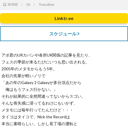
DJ
Transition
HOME
Linktr.ee
スケジュール
アボ君のURカバンや各所UR関係の記事を見たり、
フェスの季節が来るたびにいつも思い出される。
2005年のメタモからもう5年。
会社の先輩が軽いノリで
「あの年のGalaxy 2 Galaxyが多分頂点だから
俺はもうフェス行かない。」
それが結果的に全然間違ってないからスゴい。
そんな喪失感に浸ってるわけにもいかず、
メタモには毎年行ってたんだけど・・・
タイコはタイコで、Nick the Recordは
本当に素晴らしい。しかし長丁場の運転と