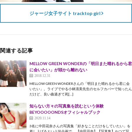
ジャージ女子サイト tracktop girl
関連する記事
MELLOW GREEN WONDERの「明日また晴れるから君
に会いたい」が頭から離れない
2018.12.31
MELLOW GREEN WONDERさんの「明日また晴れるから君に会
いたい」。ライブでやる小林清美先生のセルフカバーで知ったん
だけど、良い曲過ぎて死[…]
知らない方々の写真集を読むという体験
BEYOOOOONDSオフィシャルブック
2020.11.14
3名に中田花奈さんの写真集「好きなことだけをしていたい」を
差し上げるという珍企画で、 【中田花奈】【写真集】かつて写