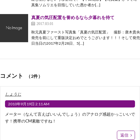
真集ソムリエを目指していた愚か者か[…]
真夏の気圧配置を誉めるなら夕暮れを待て
2017.03.01
秋元真夏ファースト写真集「真夏の気圧配置」 撮影：唐木貴央
発売を前にして重版決定おめでとうございます！！！そして発売
日当日の2017年2月28日、5[…]
コメント
（2件）
しょうじ
2010年9月19日 2:11 AM
メーター（なんて言えばいいんでしょう）のアナログ感超かっこいいで
す！携帯のCM素敵ですね！
返信