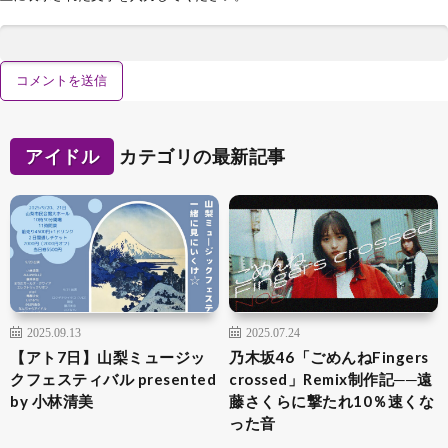
アイドル
カテゴリの最新記事
2025.09.13
2025.07.24
【アト7日】山梨ミュージッ
乃木坂46「ごめんねFingers
クフェスティバル presented
crossed」Remix制作記──遠
by 小林清美
藤さくらに撃たれ10％速くな
った音