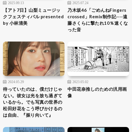
2025.09.13
2025.07.24
【アト7日】山梨ミュージッ
乃木坂46「ごめんねFingers
クフェスティバル presented
crossed」Remix制作記──遠
by 小林清美
藤さくらに撃たれ10％速くな
った音
2024.05.29
2023.05.02
待っていたのは、僕だけじゃ
中田花奈推しのための汎用画
ない。彼女は光を放ち過ぎて
像
いるから。でも写真の世界の
松田好花をこう呼びかけるの
は自由、『振り向いて』