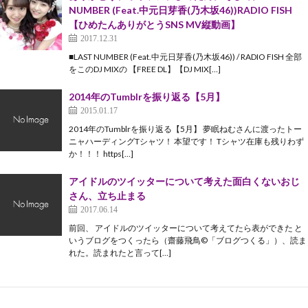
NUMBER (Feat.中元日芽香(乃木坂46))RADIO FISH
【ひめたんありがとうSNS MV縦動画】
2017.12.31
■LAST NUMBER (Feat.中元日芽香(乃木坂46)) / RADIO FISH 全部
をこのDJ MIXの 【FREE DL】【DJ MIX[…]
2014年のTumblrを振り返る【5月】
2015.01.17
2014年のTumblrを振り返る【5月】 夢眠ねむさんに渡ったトー
ニャハーディングTシャツ！ 本望です！ Tシャツ在庫も残りわず
か！！！ https[…]
アイドルのツイッターについて考えた面白くないおじ
さん、立ち止まる
2017.06.14
前回、 アイドルのツイッターについて考えてたら表ができた と
いうブログをつくったら（齋藤飛鳥©「ブログつくる」）、読ま
れた。読まれたと言って[…]