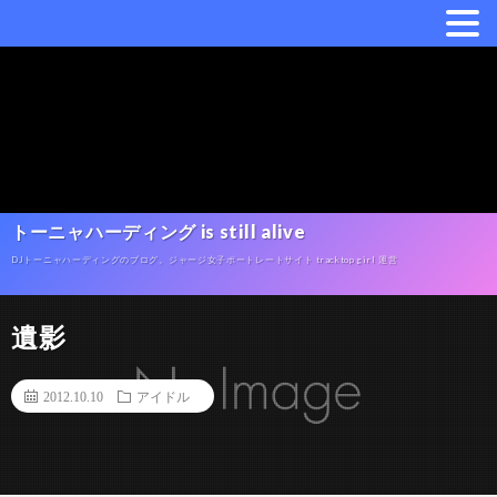
トーニャハーディング is still alive
DJトーニャハーディングのブログ。ジャージ女子ポートレートサイト tracktop girl 運営
遺影
2012.10.10
アイドル