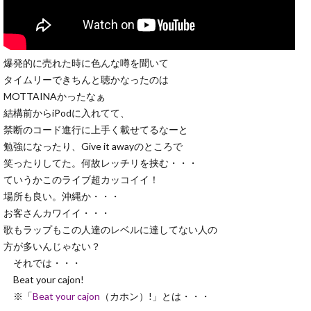
爆発的に売れた時に色んな噂を聞いて
タイムリーできちんと聴かなったのは
MOTTAINAかったなぁ
結構前からiPodに入れてて、
禁断のコード進行に上手く載せてるなーと
勉強になったり、Give it awayのところで
笑ったりしてた。何故レッチリを挟む・・・
ていうかこのライブ超カッコイイ！
場所も良い。沖縄か・・・
お客さんカワイイ・・・
歌もラップもこの人達のレベルに達してない人の
方が多いんじゃない？
それでは・・・
Beat your cajon!
※「
Beat your cajon
（カホン）!」とは・・・