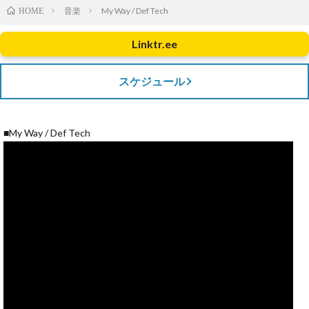
音楽
My Way / Def Tech
HOME
Linktr.ee
スケジュール
■My Way / Def Tech