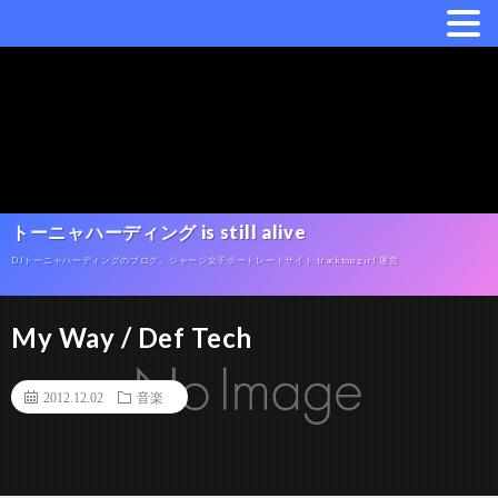
トーニャハーディング is still alive
DJトーニャハーディングのブログ。ジャージ女子ポートレートサイト tracktop girl 運営
My Way / Def Tech
2012.12.02
音楽