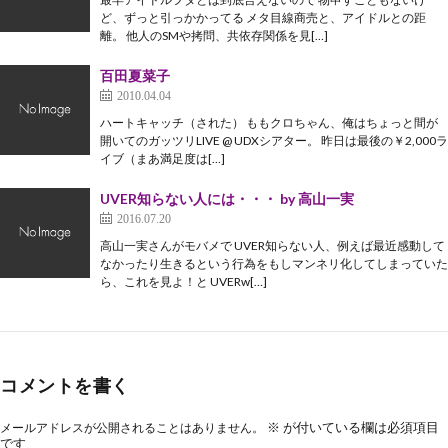
ど、ずっと引っかかってる メタ目線商売と、アイドルとの距
離。 他人のSMや拷問、共依存関係を見[…]
百田夏菜子
2010.04.04
ハートキャッチ（された） ももクロちゃん、俺はちょっと間が
開いてのガッツリLIVE @ UDXシアター。 昨日は最後の￥2,000ラ
イブ（まあ満足度は[…]
UVER知らない人には・・・ by 高山一実
2016.07.20
高山一実さんがモバメで UVER知らない人、例えば最近感動して
なかったり生きるという行為をもしマンネリ化してしまっていた
ら、これを見よ！と UVERw[…]
コメントを書く
※
が付いている欄は必須項目
メールアドレスが公開されることはありません。
です