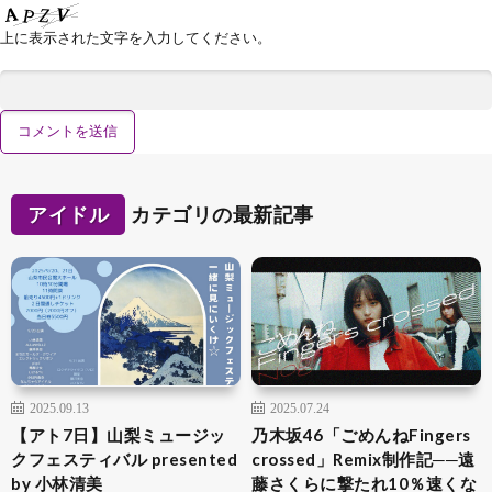
上に表示された文字を入力してください。
アイドル
カテゴリの最新記事
2025.09.13
2025.07.24
【アト7日】山梨ミュージッ
乃木坂46「ごめんねFingers
クフェスティバル presented
crossed」Remix制作記──遠
by 小林清美
藤さくらに撃たれ10％速くな