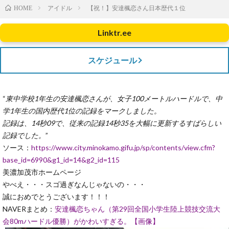
アイドル
【祝！】安達楓恋さん日本歴代１位
HOME
Linktr.ee
スケジュール
“
東中学校1年生の安達楓恋さんが、女子100メートルハードルで、中
学1年生の国内歴代1位の記録をマークしました。
記録は、14秒09で、従来の記録14秒35を大幅に更新するすばらしい
記録でした。
”
ソース：
https://www.city.minokamo.gifu.jp/sp/contents/view.cfm?
base_id=6990&g1_id=14&g2_id=115
美濃加茂市ホームページ
やべえ・・・スゴ過ぎなんじゃないの・・・
誠におめでとうございます！！！
NAVERまとめ：
安達楓恋ちゃん（第29回全国小学生陸上競技交流大
会80mハードル優勝）がかわいすぎる。【画像】