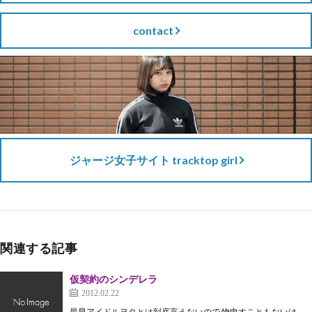
contact
ジャージ女子サイト tracktop girl
関連する記事
仮契約のシンデレラ
2012.02.22
最早アイドルヲタとは到底言えないので 物申すこともないけ