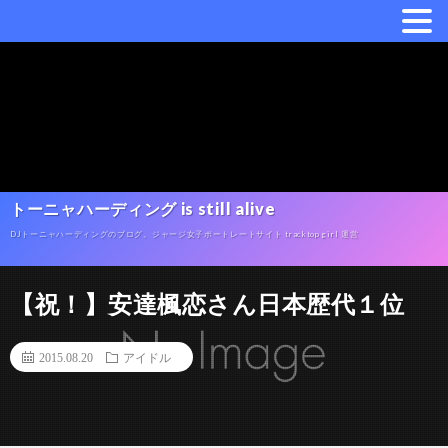
トーニャハーディング is still alive
DJトーニャハーディングのブログ。ジャージ女子ポートレートサイト tracktop girl 運営
【祝！】安達楓恋さん日本歴代１位
2015.08.20
アイドル