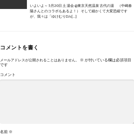
いよいよ～ 5月20日 土 湯会 @東京天然温泉 古代の湯 （中嶋春
陽さんとのコラボもあるよ！） そして細かくて大変恐縮です
が、我々は「ゆけむりDJs[…]
コメントを書く
※
が付いている欄は必須項目
メールアドレスが公開されることはありません。
です
コメント
名前
※