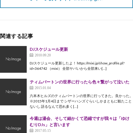
関連する記事
DJスケジュール更新
2010.09.20
DJスケジュール更新したよ！ https://mixi.jp/show_profile.pl?
id=364742 （mixi） 全部ヤバいから全部来い[…]
ティムバートンの世界に行ったら色々繋がって泣いた
2015.01.04
六本木ヒルズのティムバートンの世界に行ってきた。良かった。
※2015年1月4日まで シザーハンズぐらいしかまともに観たこと
ないし 語るなんて恐れ多く[…]
今週は湯会、そして細かくて恐縮ですが我々は「ゆけ
むりDJs」と言います
2017.05.15