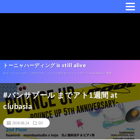
トーニャハーディング is still alive
DJトーニャハーディングのブログ。ジャージ女子ポートレートサイト tracktop girl 運営
#バンサプール までアト1週間 at
clubasia
2018.06.24
DJ