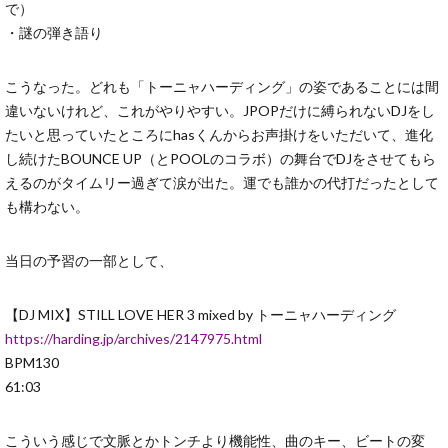
で）
・謎の弾き語り
こうなった。どれも「トーニャハーディング」の姿であることには間
違いないけれど、これがやりやすい。JPOPだけに縛られないDJをし
たいと思っていたところにhasくんからお声掛けをいただいて、進化
し続けたBOUNCE UP（とPOOLのコラボ）の舞台でDJをさせてもら
えるのがタイムリー過ぎて涙が出た。運でも誰かの代打だったとして
も構わない。
当日の予習の一部として、
【DJ MIX】STILL LOVE HER 3 mixed by トーニャハーディング
https://harding.jp/archives/2147975.html
BPM130
61:03
こういう感じで文脈とかトンチより機能性、曲のキー、ビートの変