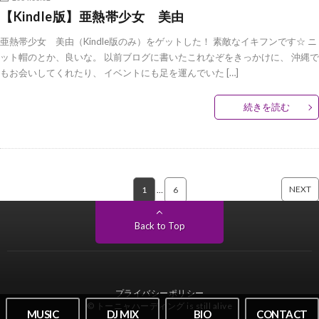
【Kindle版】亜熱帯少女 美由
亜熱帯少女 美由（Kindle版のみ）をゲットした！ 素敵なイキフンです☆ ニ
ット帽のとか、良いな。 以前ブログに書いたこれなぞをきっかけに、 沖縄で
もお会いしてくれたり、 イベントにも足を運んでいた […]
続きを読む
NEXT
1
…
6
Back to Top
プライバシーポリシー
© トーニャハーディング is still alive
MUSIC
DJ MIX
BIO
CONTACT