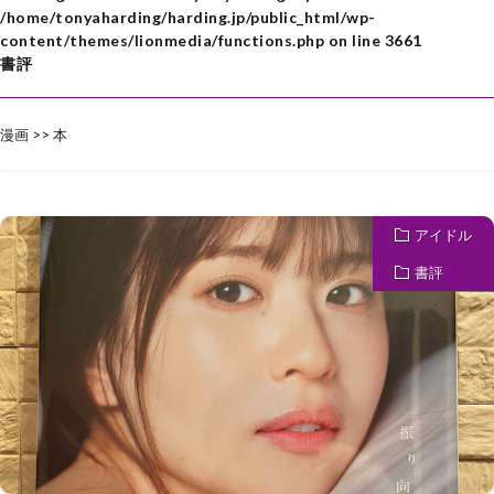
/home/tonyaharding/harding.jp/public_html/wp-
content/themes/lionmedia/functions.php
on line
3661
書評
漫画 >> 本
アイドル
書評