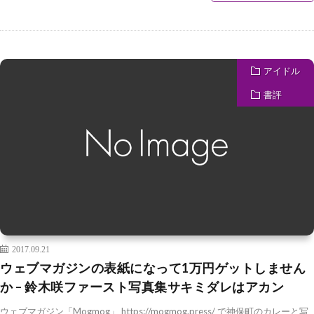
アイドル
書評
2017.09.21
ウェブマガジンの表紙になって1万円ゲットしません
か – 鈴木咲ファースト写真集サキミダレはアカン
ウェブマガジン「Mogmog」 https://mogmog.press/ で神保町のカレーと写