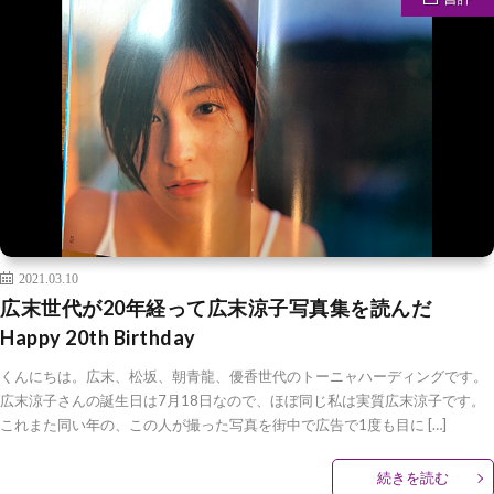
2021.03.10
広末世代が20年経って広末涼子写真集を読んだ
Happy 20th Birthday
くんにちは。広末、松坂、朝青龍、優香世代のトーニャハーディングです。
広末涼子さんの誕生日は7月18日なので、ほぼ同じ私は実質広末涼子です。
これまた同い年の、この人が撮った写真を街中で広告で1度も目に […]
続きを読む