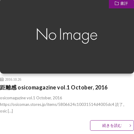
書評
2016.10.26
距離感 osicomagazine vol.1 October, 2016
osicomagazine vol.1 October, 2016
https://osicoman.stores.jp/items/5806624c10031514d4005dc4 読了。
osic […]
続きを読む