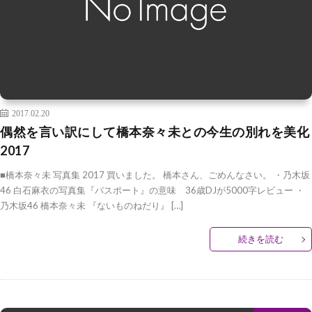
2017.02.20
偶然を言い訳にして橋本奈々未との今生の別れを美化
2017
■橋本奈々未 写真集 2017 買いました。 橋本さん、ごめんなさい。 ・乃木坂
46 白石麻衣の写真集『パスポート』の意味 36歳DJが5000字レビュー ・
乃木坂46 橋本奈々未 『ないものねだり』 […]
続きを読む