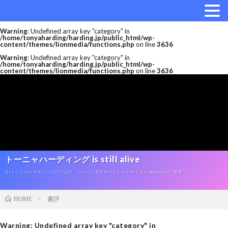
Warning
: Undefined array key "category" in
/home/tonyaharding/harding.jp/public_html/wp-
content/themes/lionmedia/functions.php
on line
3636
Warning
: Undefined array key "category" in
/home/tonyaharding/harding.jp/public_html/wp-
content/themes/lionmedia/functions.php
on line
3636
トーニャハーディング is still alive
DJトーニャハーディングのブログ。ジャージ女子ポートレートサイト tracktop girl 運営
書評
HOME
Warning
: Undefined array key "category" in