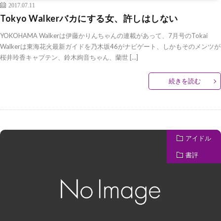
2017.07.11
Tokyo Walkerバカにする女、許しはしない
YOKOHAMA Walkerは伊藤かりんちゃんの連載があって、7月号のTokai
Walkerは東海花火最新ガイドを乃木坂46がナビゲート、しかもそのメンツが
桜井玲香キャプテン、鈴木絢音ちゃん、蘭世 […]
続きを読む
アイドル
書評