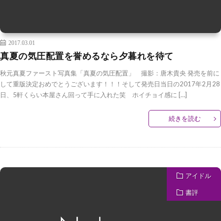
2017.03.01
真夏の気圧配置を誉めるなら夕暮れを待て
秋元真夏ファースト写真集「真夏の気圧配置」 撮影：唐木貴央 発売を前に
して重版決定おめでとうございます！！！そして発売日当日の2017年2月28
日、5軒くらい本屋さん回って手に入れた笑 ホイチョイ感に […]
続きを読む
アイドル
書評