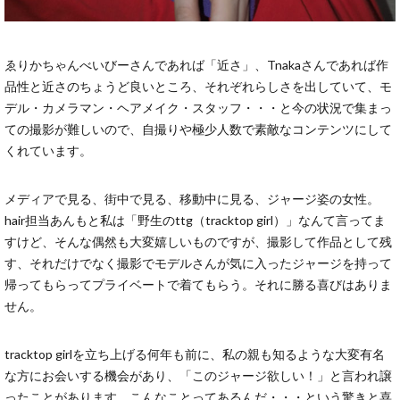
ゑりかちゃんべいびーさんであれば「近さ」、Tnakaさんであれば作
品性と近さのちょうど良いところ、それぞれらしさを出していて、モ
デル・カメラマン・ヘアメイク・スタッフ・・・と今の状況で集まっ
ての撮影が難しいので、自撮りや極少人数で素敵なコンテンツにして
くれています。
メディアで見る、街中で見る、移動中に見る、ジャージ姿の女性。
hair担当あんもと私は「野生のttg（tracktop girl）」なんて言ってま
すけど、そんな偶然も大変嬉しいものですが、撮影して作品として残
す、それだけでなく撮影でモデルさんが気に入ったジャージを持って
帰ってもらってプライベートで着てもらう。それに勝る喜びはありま
せん。
tracktop girlを立ち上げる何年も前に、私の親も知るような大変有名
な方にお会いする機会があり、「このジャージ欲しい！」と言われ譲
ったことがあります。こんなことってあるんだ・・・という驚きと喜