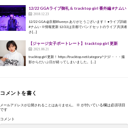
12/22 GGAライブ御礼 & tracktop girl 番外編 #ナムい
2018.12.23
12/22 GGA @京都Blueeys ありがとうございます！ ●ライブ詳細
#ナムい ※情報更新 12/22は京都でバンドセットのライブ 共演者
さ[…]
【ジャージ女子ポートレート】tracktop girl 更新
2021.06.21
tracktop girl 更新！ https://tracktop.net/category/づづ/ ・・・撮
影からだいぶ日が経ってしまいました。 […]
コメントを書く
※
が付いている欄は必須項目
メールアドレスが公開されることはありません。
です
コメント