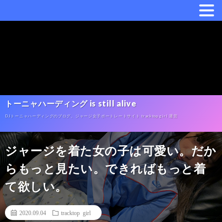
トーニャハーディング is still alive
DJトーニャハーディングのブログ。ジャージ女子ポートレートサイト tracktop girl 運営
ジャージを着た女の子は可愛い。だか
らもっと見たい。できればもっと着
て欲しい。
2020.09.04
tracktop girl