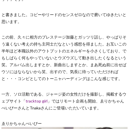
と書きました。コピーやリードのセンスゼロなので磨いてゆきたいと
思います。
この前、久々に相方のプレステージ加藤とガッツリ話し、やっぱりそ
う遠くない考えの持ち主同士だなという感想を得ました。お互いこの
半年ほど本職以外のアウトプットのエネルギーを小さくしており、で
もしばらく何もやっていないとウズウズして動き出したくなるという
笑。アルバム出しますとか、新曲出しますとか、まあ死ぬ前に出せば
ウソにはならないから笑、出すので、気長に待っていただければ
と・・・コンビとしてのトーニャハーディングはこんな感じです。
一方、ソロ活動である、ジャージ姿の女性だけを撮影し、掲載するウ
ェブサイト「
tracktop girl
」ではリモート企画も開始、ゑりかちゃん
べいびーさんとTnakaさんにご登場いただいています。
ゑりかちゃんべいびー