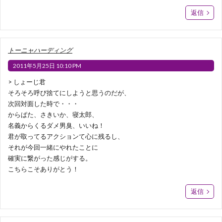
返信
トーニャハーディング
2011年5月25日 10:10 PM
> しょーじ君
そろそろ呼び捨てにしようと思うのだが、
次回対面した時で・・・
からぱた、さきいか、寝太郎、
名義からくるダメ男臭、いいね！
君が取ってるアクションて心に残るし、
それが今回一緒にやれたことに
確実に繋がった感じがする。
こちらこそありがとう！
返信