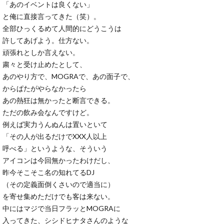
「あのイベントは良くない」
と俺に直接言ってきた（笑）。
全部ひっくるめて人間的にどうこうは
許してあげよう。仕方ない。
頑張れとしか言えない。
粛々と受け止めたとして、
あのやり方で、MOGRAで、あの面子で、
からぱたがやらなかったら
あの熱狂は無かったと断言できる。
ただの飲み会なんですけど。
例えば実力うんぬんは置いといて
「その人が出るだけでXXX人以上
呼べる」というような、そういう
アイコンは今回無かったわけだし、
昨今そこそこ名の知れてるDJ
（その定義面倒くさいので適当に）
を寄せ集めただけでも客は来ない。
中にはマジで当日フラッとMOGRAに
入ってきた、シシドヒナタさんのような