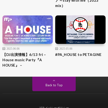
ア～stay with me（2023
mix）
2025.06.06
2025.05.06
【DJ出演情報】6/13 fri –
#PA_HOUSE to PETAGINE
House music Party『A
HOUSE』 –
Back to Top
プライバシーポリシー