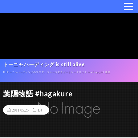
トーニャハーディング is still alive
DJトーニャハーディングのブログ。ジャージ女子ポートレートサイト tracktop girl 運営
葉隠物語 #hagakure
2011.05.25
DJ