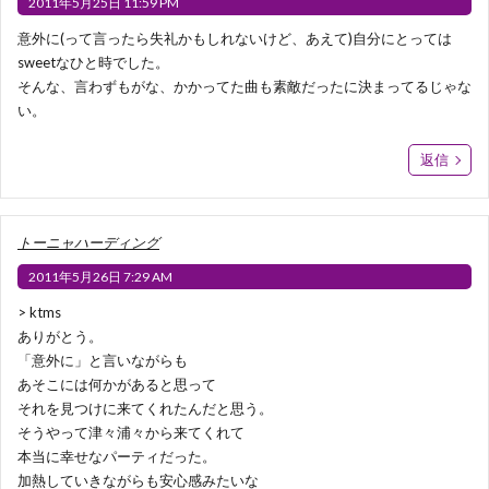
2011年5月25日 11:59 PM
意外に(って言ったら失礼かもしれないけど、あえて)自分にとっては
sweetなひと時でした。
そんな、言わずもがな、かかってた曲も素敵だったに決まってるじゃな
い。
返信
トーニャハーディング
2011年5月26日 7:29 AM
> ktms
ありがとう。
「意外に」と言いながらも
あそこには何かがあると思って
それを見つけに来てくれたんだと思う。
そうやって津々浦々から来てくれて
本当に幸せなパーティだった。
加熱していきながらも安心感みたいな