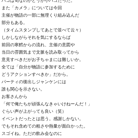
ハコは旬なのかどうか小バコだった。
また「カメラ」については今回
主催が物語の一部に無理くり組み込んだ
部分もある。
（タイムスタンプしてあとで並べて云々）
しかしながらそれを気にするならば
前回の寒鱈からの流れ、主催の意図や
当日の雰囲気まで文脈を読み取ってから
意見すべきだがお子ちゃまには難しいか。
全ては「自分が物語に参加するために
どうアクションすべきか」だから。
パーティの後出しジャンケンには
誰も関心を示さない。
お客さんから
「何で俺たちが頑張んなきゃいけねーんだ！」
ぐらい声が上がっても良い（笑）
イベントだったとは思う。感謝しかない。
でもそれ含めての粗さや熱量が面白かった。
スゴイね。ただの飲み会なのに