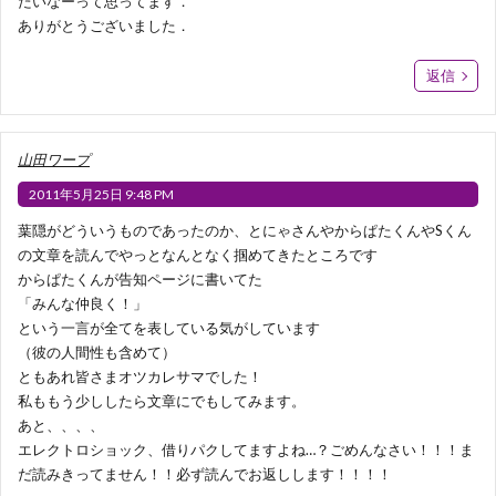
たいなーって思ってます．
ありがとうございました．
返信
山田ワープ
2011年5月25日 9:48 PM
葉隠がどういうものであったのか、とにゃさんやからぱたくんやSくん
の文章を読んでやっとなんとなく掴めてきたところです
からぱたくんが告知ページに書いてた
「みんな仲良く！」
という一言が全てを表している気がしています
（彼の人間性も含めて）
ともあれ皆さまオツカレサマでした！
私ももう少ししたら文章にでもしてみます。
あと、、、、
エレクトロショック、借りパクしてますよね…？ごめんなさい！！！ま
だ読みきってません！！必ず読んでお返しします！！！！