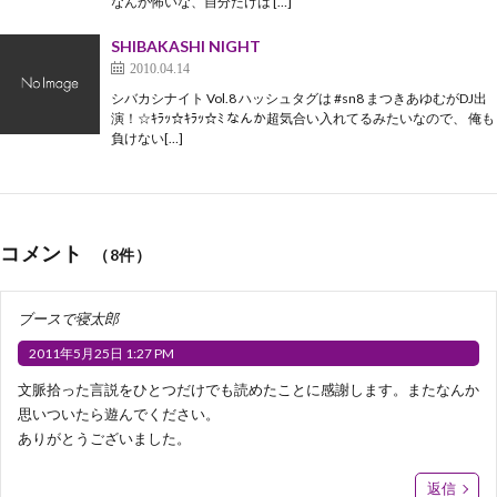
なんか怖いな、自分だけは […]
SHIBAKASHI NIGHT
2010.04.14
シバカシナイト Vol.8 ハッシュタグは #sn8 まつきあゆむがDJ出
演！☆ｷﾗｯ☆ｷﾗｯ☆ﾐ なんか超気合い入れてるみたいなので、 俺も
負けない[…]
コメント
（8件）
ブースで寝太郎
2011年5月25日 1:27 PM
文脈拾った言説をひとつだけでも読めたことに感謝します。またなんか
思いついたら遊んでください。
ありがとうございました。
返信