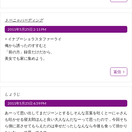
トーニャハーディング
2011年5月25日 2:11 PM
> イナブーショラスタファーライ
俺から誘ったのすすむと
「前の方」録音だけだから、
美女でも家に集めよう。
返信
しょうじ
2011年5月25日 6:59 PM
あーって思い出してまだジーンとするしそんな言葉を吐くとーにゃさん
も吐かせる寝太郎ほんと良い大人なんだなーって思ったので，今回そち
ら側に居させてもらえたのは幸せだったしなんなら今後も食って掛かり