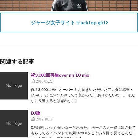
ジャージ女子サイト tracktop girl
関連する記事
祝3,000回再生over njs DJ mix
2013.05.22
祝！3,000回再生オーバー！ お聴きいただいたアナタに感謝・
LOVE。 とにかくDJやってて良かった、 ありがたいなー。 そん
なに反響あるとは思わな[…]
DJ論
2012.10.11
DJ論 厳しい人が多いなーと思った。 あーこの人一緒に出させて
もらってる イベントでも周りのDJをこういう目で 見てるんだ、