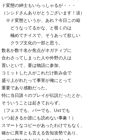
ド変態の紳士もいらっしゃるが・・・
（シシドさんありがとうございます！涙）
※ド変態というか、あれ？今日この箱
どうなってるかな、と覗くのは
極めてナイスで、そうあって欲しい
クラブ文化の一部と思う。
数名か数十名か焦点がネガティブに
合わさってしまった人や外野の人は
置いといて、要は物語に参加、
コミットした人がこれだけ飲み会で
盛り上がれたって事実が俺にとって
重要であり感動だった。
特に当日誰々のプレイが伝説だったとか、
そういうことは起きておらず。
（フェスでも、バーでも、Ustでも
いつ起きるか誰にも読めない事象！）
スマートなコピーがあったわけでもなく、
確かに異常とも言える告知攻勢であり、