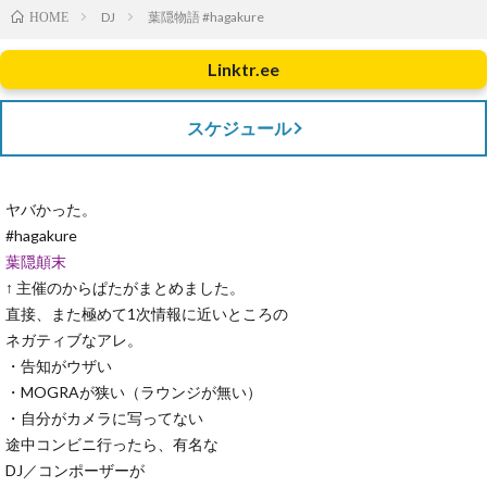
DJ
葉隠物語 #hagakure
HOME
Linktr.ee
スケジュール
ヤバかった。
#hagakure
葉隠顛末
↑ 主催のからぱたがまとめました。
直接、また極めて1次情報に近いところの
ネガティブなアレ。
・告知がウザい
・MOGRAが狭い（ラウンジが無い）
・自分がカメラに写ってない
途中コンビニ行ったら、有名な
DJ／コンポーザーが