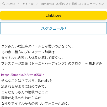
アイドル
Sumally ほしい物リスト 物欲 コミュニケーション
HOME
Linktr.ee
スケジュール
クソみたいな記事タイトルしか思いつかなくて、
その点、相方のプレステージ加藤は
タイトルも内容も大体良い感じで腹立つ。
プレステージ加藤（トーニャハーディング）のブログ ～ 風あざみ
～
https://ameblo.jp/ktms0501/
そんなことはさておき、Sumallyを
流されるがままに始めてみて、
こんなおっさんの物欲のどこに
興味があるのかわからんが
女性やアイドルからの嬉しいフォローが続く。