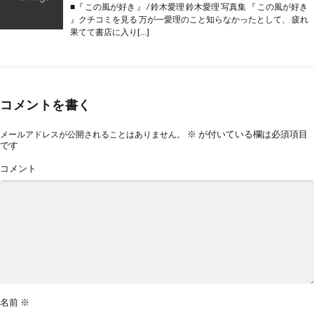
■『 この風が好き 』 / 鈴木愛理 鈴木愛理 写真集 『 この風が好き
』クチコミを見る 万が一愛理のこと知らなかったとして、 疲れ
果てて書店に入り[…]
コメントを書く
※
が付いている欄は必須項目
メールアドレスが公開されることはありません。
です
コメント
名前
※