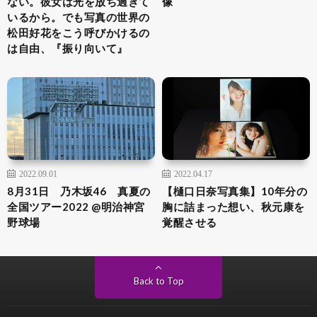
ない。彼女は光を放ち過ぎて
像
いるから。でも写真の世界の
松田好花をこう呼びかけるの
は自由、『振り向いて』
2022.09.01
2022.04.17
8月31日 乃木坂46 真夏の
【樋口日奈写真集】10年分の
全国ツアー2022 @明治神宮
胸に詰まった想い、秋元康を
野球場
覚醒させる
Back to Top