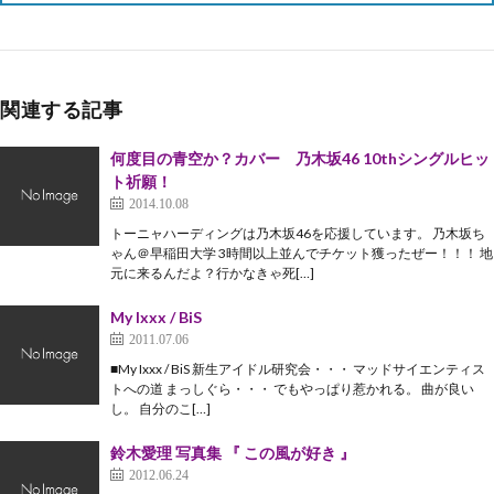
関連する記事
何度目の青空か？カバー 乃木坂46 10thシングルヒッ
ト祈願！
2014.10.08
トーニャハーディングは乃木坂46を応援しています。 乃木坂ち
ゃん＠早稲田大学 3時間以上並んでチケット獲ったぜー！！！ 地
元に来るんだよ？行かなきゃ死[…]
My Ixxx / BiS
2011.07.06
■My Ixxx / BiS 新生アイドル研究会・・・ マッドサイエンティス
トへの道 まっしぐら・・・ でもやっぱり惹かれる。 曲が良い
し。 自分のこ[…]
鈴木愛理 写真集 『 この風が好き 』
2012.06.24