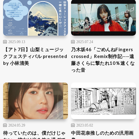
2025.09.13
2025.07.24
【アト7日】山梨ミュージッ
乃木坂46「ごめんねFingers
クフェスティバル presented
crossed」Remix制作記──遠
by 小林清美
藤さくらに撃たれ10％速くな
った音
2024.05.29
2023.05.02
待っていたのは、僕だけじゃ
中田花奈推しのための汎用画