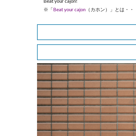
Beat your cajon!
※「
Beat your cajon
（カホン）」とは・・