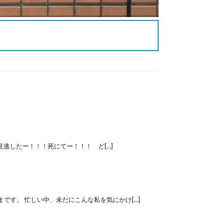
見逃したー！！！死にてー！！！ ど[…]
です。 忙しい中、未だにこんな私を気にかけ[…]