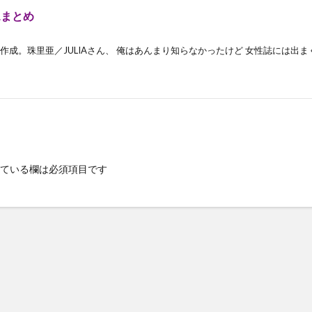
Rまとめ
め 作成。珠里亜／JULIAさん、 俺はあんまり知らなかったけど 女性誌には出ま
ている欄は必須項目です