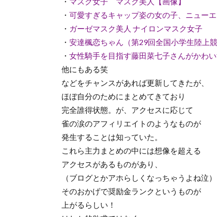
・
マスク女子 マスク美人【画像】
・
可愛すぎるキャップ姿の女の子、ニューエ
・
ガーゼマスク美人 ナイロンマスク女子
・
安達楓恋ちゃん（第29回全国小学生陸上
・
女性騎手を目指す藤田菜七子さんがかわい
他にもある笑
などをチャンスがあれば更新してきたが、
ほぼ自分のためにまとめてきており
完全誰得状態。が、アクセスに応じて
雀の涙のアフィリエイトのようなものが
発生することは知っていた。
これら主力まとめの中には想像を超える
アクセスがあるものがあり、
（ブログとかアホらしくなっちゃうよね泣）
そのおかげで奨励金ランクというものが
上がるらしい！