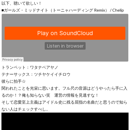
以下、聴いて欲しい！
■ガールズ・ミッドナイト（トーニャハーディング Remix） / Chelip
トランペット：ワタナベアヤノ
テナーサックス：ツチヤケイイチロウ
彼らに拍手☆
関われたことを光栄に思います。フル尺の音源はどうやったら手に入
るのか！？俺も知らない笑 運営の情報を見逃すな！
そして恋愛至上主義はアイドル史に残る屈指の名曲だと思うので知ら
ない人はチェックすべし。