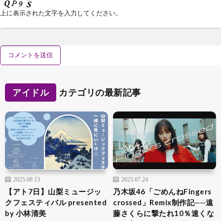
上に表示された文字を入力してください。
アイドル
カテゴリの最新記事
2025.09.13
2025.07.24
【アト7日】山梨ミュージッ
乃木坂46「ごめんねFingers
クフェスティバル presented
crossed」Remix制作記──遠
by 小林清美
藤さくらに撃たれ10％速くな