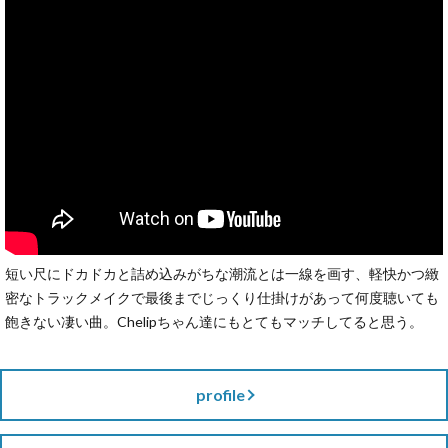
短い尺にドカドカと詰め込みがちな潮流とは一線を画す、軽快かつ緻
密なトラックメイクで最後までじっくり仕掛けがあって何度聴いても
飽きない凄い曲。Chelipちゃん達にもとてもマッチしてると思う。
profile