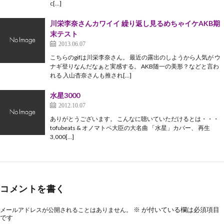
c[…]
川栄李奈さんカワイイ 繰り返し見るめちゃイケAKB期
末テスト
2013.06.07
こちらのgifは川栄李奈さん。 最近の露出のしようから人気が ウ
ナギ登りなんだなぁと実感する。 AKB随一の美形？などと言わ
れる 入山杏奈さんも推され[…]
水星3000
2012.10.07
ありがとうございます。 こんなに聴いていただけるとは・・・
tofubeats & オノマトペ大臣の大名曲 「水星」カバー、 再生
3,000[…]
コメントを書く
※
が付いている欄は必須項目
メールアドレスが公開されることはありません。
です