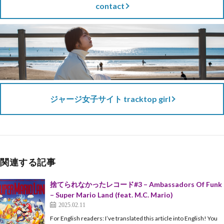
contact
ジャージ女子サイト tracktop girl
関連する記事
捨てられなかったレコード#3 – Ambassadors Of Funk
– Super Mario Land (feat. M.C. Mario)
2025.02.11
For English readers: I’ve translated this article into English! You