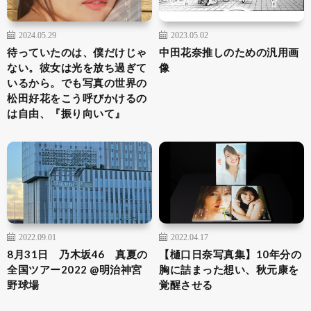
2024.05.29
2023.05.02
待っていたのは、僕だけじゃ
中田花奈推しのための汎用画
ない。彼女は光を放ち過ぎて
像
いるから。でも写真の世界の
松田好花をこう呼びかけるの
は自由、『振り向いて』
2022.09.01
2022.04.17
8月31日 乃木坂46 真夏の
【樋口日奈写真集】10年分の
全国ツアー2022 @明治神宮
胸に詰まった想い、秋元康を
野球場
覚醒させる