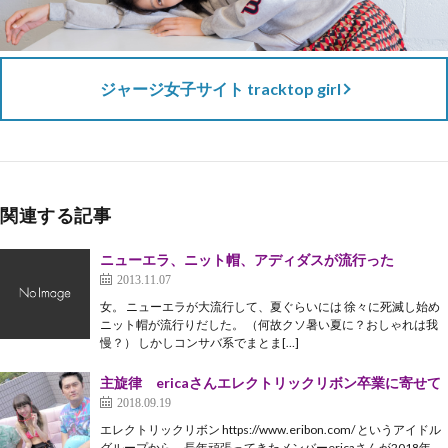
ジャージ女子サイト tracktop girl
関連する記事
ニューエラ、ニット帽、アディダスが流行った
2013.11.07
女。 ニューエラが大流行して、夏ぐらいには 徐々に死滅し始め
ニット帽が流行りだした。 （何故クソ暑い夏に？おしゃれは我
慢？） しかしコンサバ系でまとま[…]
主旋律 ericaさんエレクトリックリボン卒業に寄せて
2018.09.19
エレクトリックリボン https://www.eribon.com/ というアイドル
グループから、長年頑張ってきたメンバーericaさんが2018年