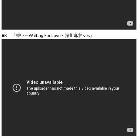
■K 『誓い～Waiting For Love～深川麻衣 ver.』