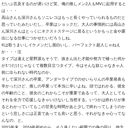
だいぶ言及するのが遅いけど笑、俺の推しメン2人もMVに起用すると
は・・・
高山さんも深川さんもソニレコはもっと長くやっていられるものだと
思っていたみたいだし、卒業はショックだ。大人の事情的には高山さ
ん深川さんはとっくにネクストステージに居るというかもっと金や露
出になる仕事につかせたいだろうしね。
Kは歌うまいしイケメンだし面白いし、パーフェクト超人じゃねえ
か・・・泣
タイプは違えど星野源もそうで、抜きん出た才能や努力で補った何か
が1つだけじゃなくて複数目立つタイプ。今はそんな奴じゃなきゃ人
前に出られない時代なのか。
そして深川さんの卒業。アンダーライブでのせいらりんの卒業発表も
辛かったけど、推しの卒業って本当に辛いよね。頭ではわかる、彼女
の年齢のこと、彼女のこれからこそが重要であるって、大人としても
それを全力で応援しなきゃいけないし当然する。いつかは終わりが来
るとわかっていてもこの甘美な時間があと少しで終わってしまうのか
という悲しさには正直であっても良いと思う。それがなきゃ心ってな
んなの、と。
2015年末、2016年初めから、そう遠くない範囲での身の回り、他方