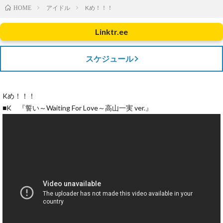
アイドル
Kめ！！！
HOME
Linktr.ee
スケジュール
Kめ！！！
■K 『誓い～Waiting For Love～高山一実 ver.』