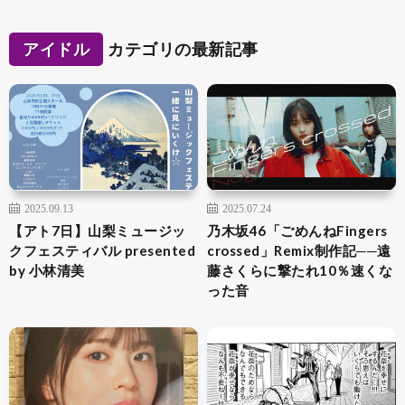
アイドル
カテゴリの最新記事
2025.09.13
2025.07.24
【アト7日】山梨ミュージッ
乃木坂46「ごめんねFingers
クフェスティバル presented
crossed」Remix制作記──遠
by 小林清美
藤さくらに撃たれ10％速くな
った音