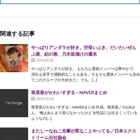
関連する記事
やっぱりアンダラが好き。空母いぶき、だいたいぜん
ぶ展、紀の善、乃木坂漬けの週末
2019.05.26
やっぱりアンダラが好き。 もちろん選抜メンバーは華やかで、
演出も派手で感動的なこともある。そもそも選抜メンバーも含め
てこのグループが大好きだ。 でも、[…]
珠里亜がかわいすぎる – NAVERまとめ
2014.10.14
珠里亜がかわいすぎる – NAVERまとめ 作成。珠里亜／JULIAさ
ん、 俺はあんまり知らなかったけど 女性誌には出まくっている
ようなの[…]
またしーなねこ先輩が変なことやってる／日本エクス
トリーム出社協会