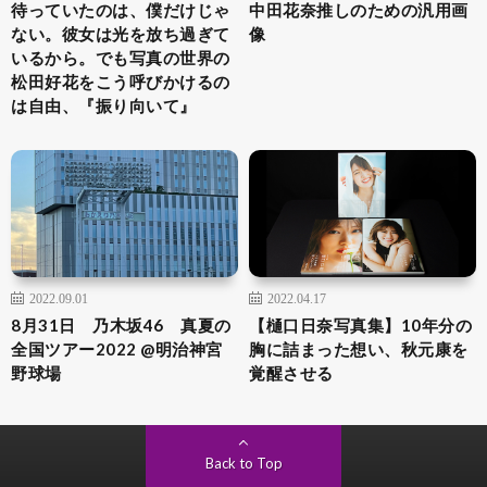
待っていたのは、僕だけじゃ
中田花奈推しのための汎用画
ない。彼女は光を放ち過ぎて
像
いるから。でも写真の世界の
松田好花をこう呼びかけるの
は自由、『振り向いて』
2022.09.01
2022.04.17
8月31日 乃木坂46 真夏の
【樋口日奈写真集】10年分の
全国ツアー2022 @明治神宮
胸に詰まった想い、秋元康を
野球場
覚醒させる
Back to Top