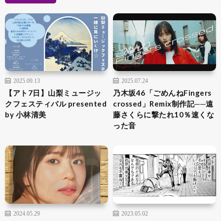
2025.09.13
2025.07.24
【アト7日】山梨ミュージッ
乃木坂46「ごめんねFingers
クフェスティバル presented
crossed」Remix制作記──遠
by 小林清美
藤さくらに撃たれ10％速くな
った音
2024.05.29
2023.05.02