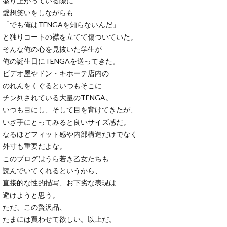
盛り上がっている際に
愛想笑いをしながらも
「でも俺はTENGAを知らないんだ」
と独りコートの襟を立てて傷ついていた。
そんな俺の心を見抜いた学生が
俺の誕生日にTENGAを送ってきた。
ビデオ屋やドン・キホーテ店内の
のれんをくぐるといつもそこに
チン列されている大量のTENGA。
いつも目にし、そして目を背けてきたが、
いざ手にとってみると良いサイズ感だ。
なるほどフィット感や内部構造だけでなく
外寸も重要だよな。
このブログはうら若き乙女たちも
読んでいてくれるというから、
直接的な性的描写、お下劣な表現は
避けようと思う。
ただ、この贅沢品、
たまには買わせて欲しい。以上だ。